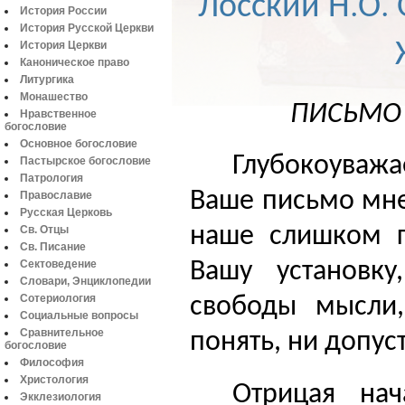
Лосский Н.О. 
История России
История Русской Церкви
История Церкви
Каноническое право
Литургика
Монашество
ПИСЬМО В
Нравственное
богословие
Основное богословие
Глубокоува
Пастырское богословие
Патрология
Ваше письмо мне
Православие
Русская Церковь
наше слишком г
Св. Отцы
Св. Писание
Сектоведение
Вашу уста­новк
Словари, Энциклопедии
Сотериология
свободы мысли,
Социальные вопросы
Сравнительное
понять, ни допус
богословие
Философия
Христология
Отрицая нач
Экклезиология