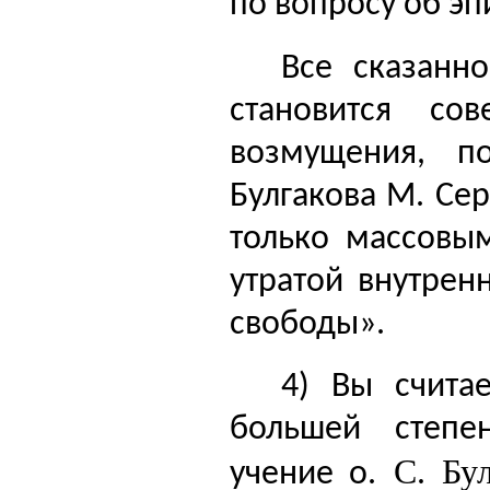
по вопросу об эп
Все сказанн
становится со
возмущения, п
Булгакова М. Се
только массовы
утратой внутрен
свободы».
4) Вы счита
большей степе
С. Бул
учение о.