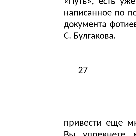
«Путь», есть уж
написанное по по
документа фотие
С. Булгакова.
27
привести еще мн
Вы упрекнете 