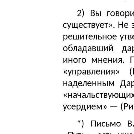
2) Вы говор
существует». Не 
реши­тельное ут
обладав­ший да
иного мнения. 
«управления» 
наделенным Дар
«начальствующих
усердием» — (Рим
*) Письмо В.