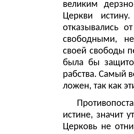
великим дерзн
Цер­кви истину
отказывались о
свободными, н
своей свободы п
была бы защитой
рабства. Самый 
ложен, так как э
Противопост
исти­не, значит 
Церковь не отни