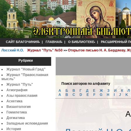
САЙТ БЛАГОЧИНИЯ
|
ГЛАВНАЯ
|
О БИБЛИОТЕКЕ
|
РАСШИРЕННЫЙ П
Лосский Н.О.
Журнал "Путь" №50
Открытое письмо Н. А. Бердяеву. 
>>
Рубрики
Журнал "Новый Град"
Журнал "Православная
мысль"
Поиск авторов по алфавиту
Журнал "Путь"
Агиография
А
Б
B
Г
Д
Е
Ж
З
И
К
A
B
C
D
E
F
G
H
I
J
K
Азы православия
Аскетика
Византология
А
Гомилетика
Догматика
Западные исповедания
История