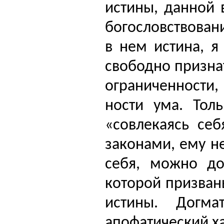
истины, данной 
богословствован
в нем истина, я
свободно призна
ограниченности
ности ума. Толь
«совле­каясь се
законами, ему н
себя, можно дос
которой призван
истины. Догм
апофатический х