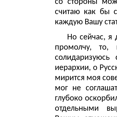
со стороны мож
считаю как бы с
каждую Вашу ста
Но сейчас, я 
промолчу, то,
солидари­зуюсь
иерархии, о Рус­
мирится моя сове
мог не соглашат
глубоко оскорби
отдельными вы